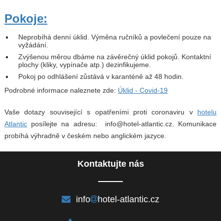
Pokoje:
Neprobíhá denní úklid. Výměna ručníků a povlečení pouze na
vyžádání.
Zvýšenou měrou dbáme na závěrečný úklid pokojů. Kontaktní
plochy (kliky, vypínače atp.) dezinfikujeme.
Pokoj po odhlášení zůstává v karanténě až 48 hodin.
Podrobné informace naleznete zde:
Úklid - Covid-19
Vaše dotazy související s opatřeními proti coronaviru v
hotelu
Atlantic
posílejte na adresu: info@hotel-atlantic.cz. Komunikace
probíhá výhradně v českém nebo anglickém jazyce.
Kontaktujte nás
info
hotel-atlantic.cz