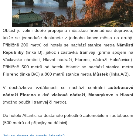
Oblast je velmi dobře propojena městskou hromadnou dopravou,
takže se jednoduše dostanete z jednoho konce města na druhý.
Přibližně 200 metrů od hotelu se nachází stanice metra
Náměstí
Republiky
(linka B), jakož i zastávka tramvají (přímé spojení na
Václavské náměstí, Hlavní nádraží, Florenc, nádraží Holešovice).
Přibližně 500 metrů od hotelu Atlantic se nachází stanice metra
Florenc
(linka B/C) a 800 metrů stanice metra
Můstek
(linka A/B).
V docházkové vzdálenosti se nachází centrální
autobusové
nádraží Florenc
a dvě
vlaková nádraží
,
Masarykovo
a
Hlavní
(možno použít i tramvaj či metro).
Do hotelu Atlantic se dostanete pohodlně automobilem i autobusem
(500 metrů od přípojky na dálnici).