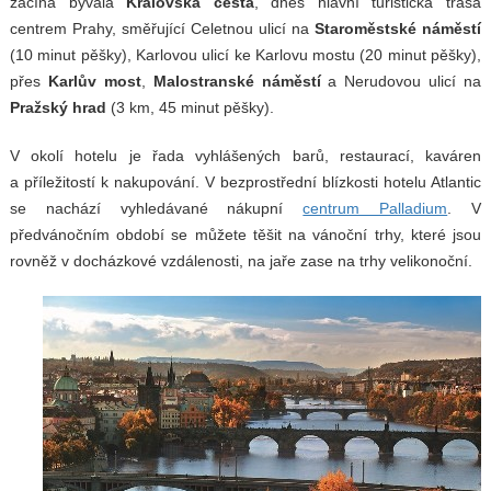
začíná bývalá
Královská cesta
, dnes hlavní turistická trasa
centrem Prahy, směřující Celetnou ulicí na
Staroměstské náměstí
(10 minut pěšky), Karlovou ulicí ke Karlovu mostu (20 minut pěšky),
přes
Karlův most
,
Malostranské náměstí
a Nerudovou ulicí na
Pražský hrad
(3 km, 45 minut pěšky).
V okolí hotelu je řada vyhlášených barů, restaurací, kaváren
a příležitostí k nakupování. V bezprostřední blízkosti hotelu Atlantic
se nachází vyhledávané nákupní
centrum Palladium
. V
předvánočním období se můžete těšit na vánoční trhy, které jsou
rovněž v docházkové vzdálenosti, na jaře zase na trhy velikonoční.