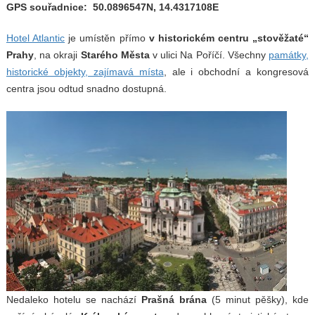
GPS souřadnice: 50.0896547N, 14.4317108E
Hotel Atlantic
je umístěn přímo
v historickém centru „stověžaté“
Prahy
, na okraji
Starého Města
v ulici Na Poříčí. Všechny
památky,
historické objekty, zajímavá místa
, ale i obchodní a kongresová
centra jsou odtud snadno dostupná.
Nedaleko hotelu se nachází
Prašná brána
(5 minut pěšky), kde