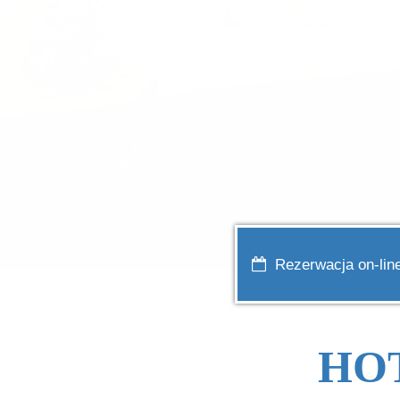
Rezerwacja on-lin
HO