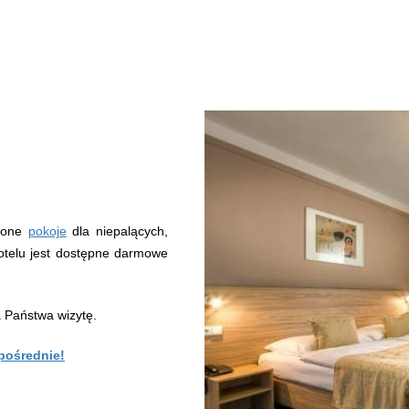
dzone
pokoje
dla niepalących,
otelu jest dostępne darmowe
a Państwa wizytę.
pośrednie!