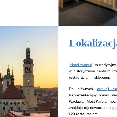
Lokalizacj
„
Hotel Atlantic
” to tradycyjn
w historycznym centrum P
restauracjami i sklepami.
Do głównych
atrakcji tu
Reprezentacyjny, Rynek Star
Wacława i Most Karola, możn
znajduje się nowoczesne
ce
i 20 restauracjami.