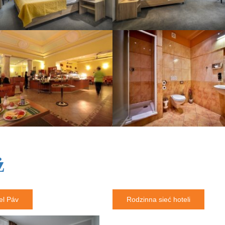
ż
el Páv
Rodzinna sieć hoteli