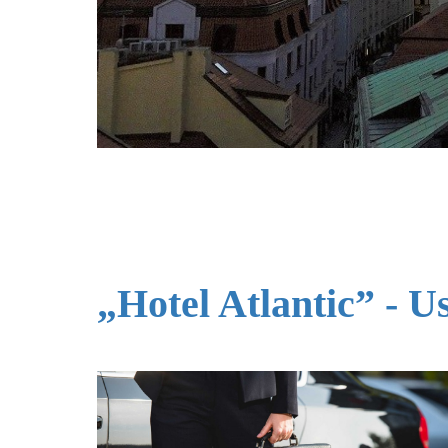
„Hotel Atlantic” - U