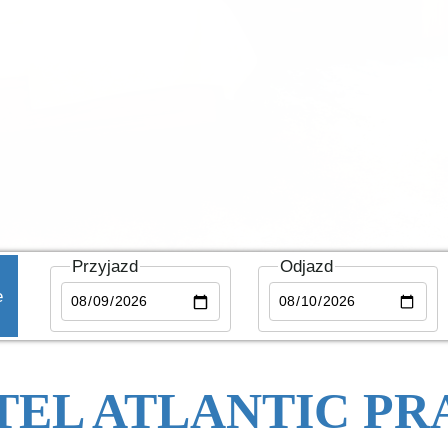
Przyjazd
Odjazd
▬
▬
▬
▬
e
TEL ATLANTIC PR