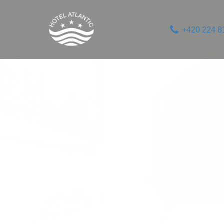
+420 224 8
❬