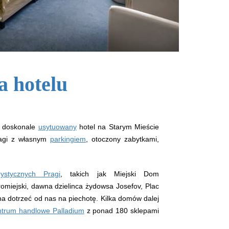
a hotelu
y, doskonale
usytuowany
hotel na Starym Mieście
ragi z własnym
parkingiem
, otoczony zabytkami,
rystycznych Pragi
, takich jak Miejski Dom
omiejski, dawna dzielinca żydowsa Josefov, Plac
a dotrzeć od nas na piechotę. Kilka domów dalej
ntrum handlowe Palladium
z ponad 180 sklepami